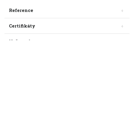
Reference
Certifikáty
Naše e-shopy
Mapa stránek
Divize Karlovina
Divize Dražkovice